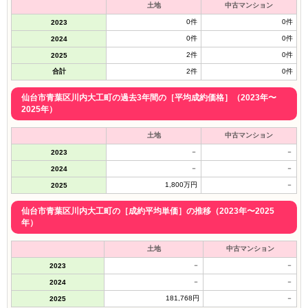
土地
中古マンション
0件
0件
2023
0件
0件
2024
2件
0件
2025
合計
2件
0件
仙台市青葉区川内大工町の過去3年間の［平均成約価格］（2023年〜
2025年）
土地
中古マンション
－
－
2023
－
－
2024
1,800万円
－
2025
仙台市青葉区川内大工町の［成約平均単価］の推移（2023年〜2025
年）
土地
中古マンション
－
－
2023
－
－
2024
181,768円
－
2025