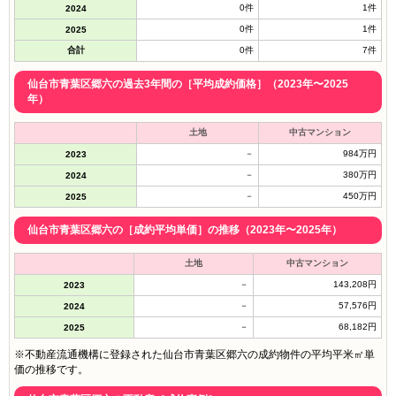
0件
1件
2024
0件
1件
2025
合計
0件
7件
仙台市青葉区郷六の過去3年間の［平均成約価格］（2023年〜2025
年）
土地
中古マンション
－
984万円
2023
－
380万円
2024
－
450万円
2025
仙台市青葉区郷六の［成約平均単価］の推移（2023年〜2025年）
土地
中古マンション
－
143,208円
2023
－
57,576円
2024
－
68,182円
2025
※不動産流通機構に登録された仙台市青葉区郷六の成約物件の平均平米㎡単
価の推移です。