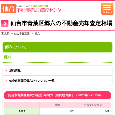
仙台市青葉区郷六の不動産売却査定相場
宮城県
仙台市青葉区
郷六
郷六について
郷六
成約情報
仙台市青葉区郷六のマンション一覧
仙台市青葉区郷六の過去3年間の［成約物件数］（2023年〜2025年）
土地
中古マンション
0件
5件
2023