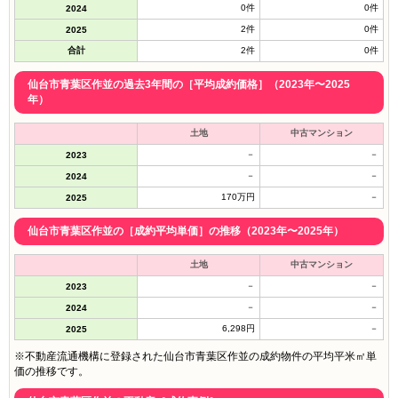
0件
0件
2024
2件
0件
2025
合計
2件
0件
仙台市青葉区作並の過去3年間の［平均成約価格］（2023年〜2025
年）
土地
中古マンション
－
－
2023
－
－
2024
170万円
－
2025
仙台市青葉区作並の［成約平均単価］の推移（2023年〜2025年）
土地
中古マンション
－
－
2023
－
－
2024
6,298円
－
2025
※不動産流通機構に登録された仙台市青葉区作並の成約物件の平均平米㎡単
価の推移です。