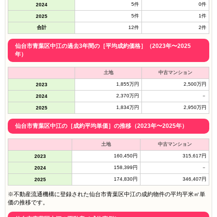
5件
0件
2024
5件
1件
2025
合計
12件
2件
仙台市青葉区中江の過去3年間の［平均成約価格］（2023年〜2025
年）
土地
中古マンション
1,855万円
2,500万円
2023
2,370万円
－
2024
1,834万円
2,950万円
2025
仙台市青葉区中江の［成約平均単価］の推移（2023年〜2025年）
土地
中古マンション
160,450円
315,617円
2023
158,399円
－
2024
174,830円
346,407円
2025
※不動産流通機構に登録された仙台市青葉区中江の成約物件の平均平米㎡単
価の推移です。