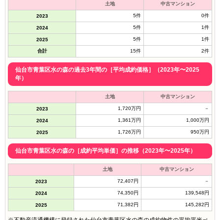
土地
中古マンション
5件
0件
2023
5件
1件
2024
5件
1件
2025
合計
15件
2件
仙台市青葉区水の森の過去3年間の［平均成約価格］（2023年〜2025
年）
土地
中古マンション
1,720万円
－
2023
1,361万円
1,000万円
2024
1,726万円
950万円
2025
仙台市青葉区水の森の［成約平均単価］の推移（2023年〜2025年）
土地
中古マンション
72,407円
－
2023
74,350円
139,548円
2024
71,382円
145,282円
2025