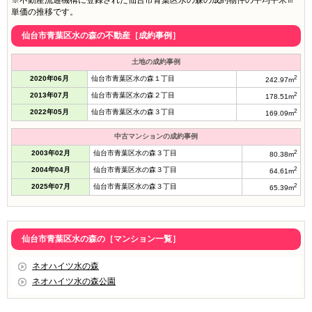
※不動産流通機構に登録された仙台市青葉区水の森の成約物件の平均平米㎡
単価の推移です。
仙台市青葉区水の森の不動産［成約事例］
土地の成約事例
2020年06月
仙台市青葉区水の森１丁目
2
242.97m
2013年07月
仙台市青葉区水の森２丁目
2
178.51m
2022年05月
仙台市青葉区水の森３丁目
2
169.09m
中古マンションの成約事例
2003年02月
仙台市青葉区水の森３丁目
2
80.38m
2004年04月
仙台市青葉区水の森３丁目
2
64.61m
2025年07月
仙台市青葉区水の森３丁目
2
65.39m
仙台市青葉区水の森の［マンション一覧］
ネオハイツ水の森
ネオハイツ水の森公園