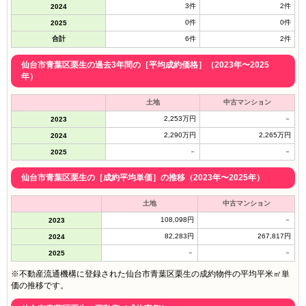
3件
2件
2024
0件
0件
2025
合計
6件
2件
仙台市青葉区栗生の過去3年間の［平均成約価格］（2023年〜2025
年）
土地
中古マンション
2,253万円
－
2023
2,290万円
2,265万円
2024
－
－
2025
仙台市青葉区栗生の［成約平均単価］の推移（2023年〜2025年）
土地
中古マンション
108,098円
－
2023
82,283円
267,817円
2024
－
－
2025
※不動産流通機構に登録された仙台市青葉区栗生の成約物件の平均平米㎡単
価の推移です。