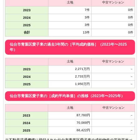
土地
中古マンション
7件
0件
2023
3件
0件
2024
3件
0件
2025
合計
13件
0件
仙台市青葉区愛子東の過去3年間の［平均成約価格］（2023年〜2025
年）
土地
中古マンション
2,271万円
－
2023
2,733万円
－
2024
1,950万円
－
2025
仙台市青葉区愛子東の［成約平均単価］の推移（2023年〜2025年）
土地
中古マンション
87,760円
－
2023
70,069円
－
2024
66,422円
－
2025