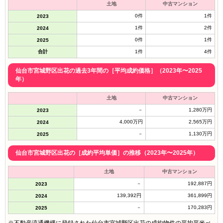
土地
中古マンション
0件
1件
2023
1件
2件
2024
0件
1件
2025
合計
1件
4件
仙台市宮城野区出花の過去3年間の［平均成約価格］（2023年〜2025
年）
土地
中古マンション
－
1,280万円
2023
4,000万円
2,565万円
2024
－
1,130万円
2025
仙台市宮城野区出花の［成約平均単価］の推移（2023年〜2025年）
土地
中古マンション
－
192,887円
2023
139,392円
361,899円
2024
－
170,283円
2025