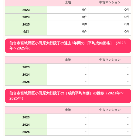
土地
中古マンション
0件
0件
2023
0件
0件
2024
0件
0件
2025
合計
0件
0件
仙台市宮城野区小田原大行院丁の過去3年間の［平均成約価格］（2023
年〜2025年）
土地
中古マンション
－
－
2023
－
－
2024
－
－
2025
仙台市宮城野区小田原大行院丁の［成約平均単価］の推移（2023年〜
2025年）
土地
中古マンション
－
－
2023
－
－
2024
－
－
2025