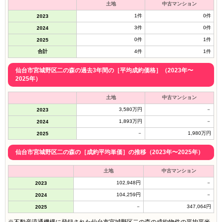
土地
中古マンション
1件
0件
2023
3件
0件
2024
0件
1件
2025
合計
4件
1件
仙台市宮城野区二の森の過去3年間の［平均成約価格］（2023年〜
2025年）
土地
中古マンション
3,580万円
－
2023
1,893万円
－
2024
－
1,980万円
2025
仙台市宮城野区二の森の［成約平均単価］の推移（2023年〜2025年）
土地
中古マンション
102,948円
－
2023
104,259円
－
2024
－
347,064円
2025