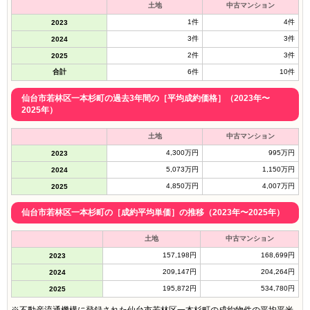
土地
中古マンション
1件
4件
2023
3件
3件
2024
2件
3件
2025
合計
6件
10件
仙台市若林区一本杉町の過去3年間の［平均成約価格］（2023年〜
2025年）
土地
中古マンション
4,300万円
995万円
2023
5,073万円
1,150万円
2024
4,850万円
4,007万円
2025
仙台市若林区一本杉町の［成約平均単価］の推移（2023年〜2025年）
土地
中古マンション
157,198円
168,699円
2023
209,147円
204,264円
2024
195,872円
534,780円
2025