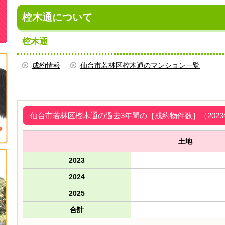
椌木通について
椌木通
成約情報
仙台市若林区椌木通のマンション一覧
仙台市若林区椌木通の過去3年間の［成約物件数］（2023年
土地
2023
2024
2025
合計