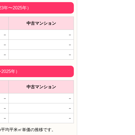
年〜2025年）
中古マンション
－
－
－
－
－
－
025年）
中古マンション
－
－
－
－
－
－
の平均平米㎡単価の推移です。