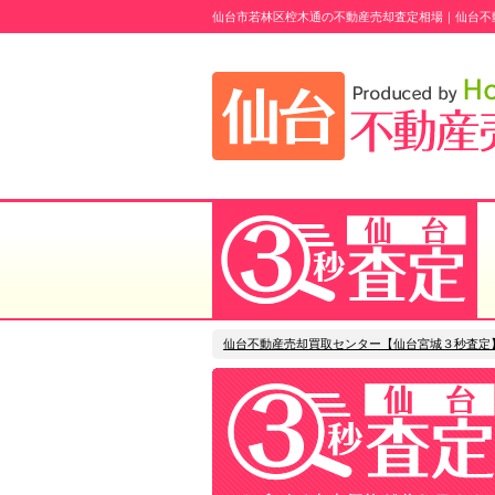
仙台市若林区椌木通の不動産売却査定相場｜仙台不
仙台不動産売却買取センター【仙台宮城３秒査定