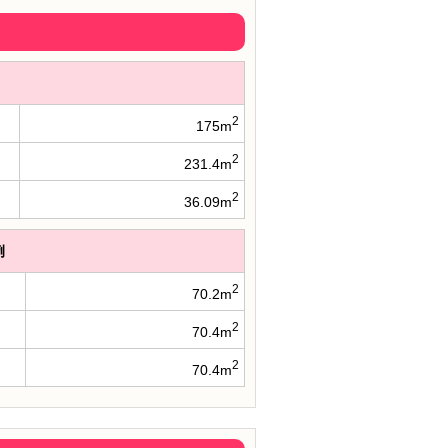
2
175m
2
231.4m
2
36.09m
例
2
70.2m
2
70.4m
2
70.4m