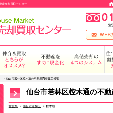
動産売却買取センター
】
>
仙台市若林区椌木通の不動産売却査定相場
仙台市若林区椌木通の不動
宮城県
仙台市若林区
椌木通