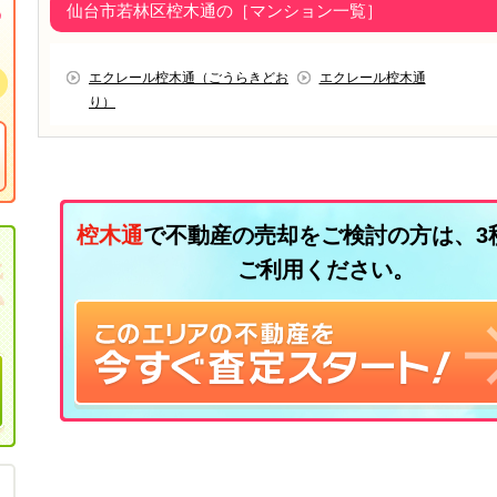
仙台市若林区椌木通の［マンション一覧］
エクレール椌木通（ごうらきどお
エクレール椌木通
り）
椌木通
で不動産の売却をご検討の方は、3
ご利用ください。