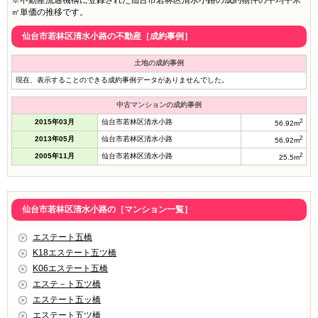
※不動産流通機構に登録された仙台市若林区清水小路の成約物件の平均平米
㎡単価の推移です。
仙台市若林区清水小路の不動産［成約事例］
土地の成約事例
現在、表示することのできる成約事例データがありませんでした。
中古マンションの成約事例
2015年03月
仙台市若林区清水小路
2
56.92m
2013年05月
仙台市若林区清水小路
2
56.92m
2005年11月
仙台市若林区清水小路
2
25.5m
仙台市若林区清水小路の［マンション一覧］
エステート五橋
K18エステート五ツ橋
K06エステート五橋
エステ－ト五ツ橋
エステート五ッ橋
エステート五ツ橋