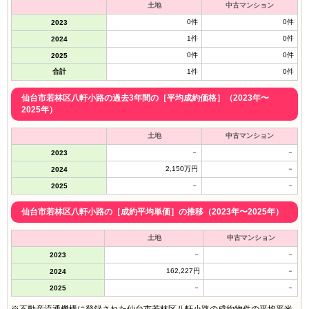
土地
中古マンション
0件
0件
2023
1件
0件
2024
0件
0件
2025
合計
1件
0件
仙台市若林区八軒小路の過去3年間の［平均成約価格］（2023年〜
2025年）
土地
中古マンション
－
－
2023
2,150万円
－
2024
－
－
2025
仙台市若林区八軒小路の［成約平均単価］の推移（2023年〜2025年）
土地
中古マンション
－
－
2023
162,227円
－
2024
－
－
2025