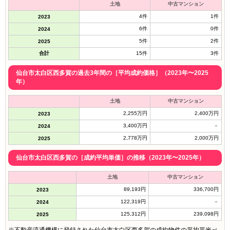
土地
中古マンション
4件
1件
2023
6件
0件
2024
5件
2件
2025
合計
15件
3件
仙台市太白区西多賀の過去3年間の［平均成約価格］（2023年〜2025
年）
土地
中古マンション
2,255万円
2,400万円
2023
3,400万円
－
2024
2,778万円
2,000万円
2025
仙台市太白区西多賀の［成約平均単価］の推移（2023年〜2025年）
土地
中古マンション
89,193円
336,700円
2023
122,319円
－
2024
125,312円
239,098円
2025