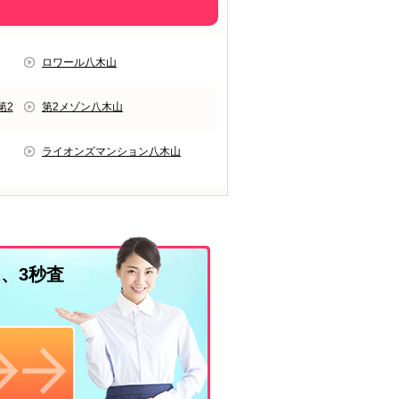
ロワール八木山
第2
第2メゾン八木山
ライオンズマンション八木山
、3秒査