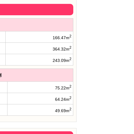
2
166.47m
2
364.32m
2
243.09m
例
2
75.22m
2
64.24m
2
49.69m