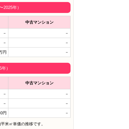
2025年）
中古マンション
－
－
－
－
0万円
－
5年）
中古マンション
－
－
－
－
10円
－
均平米㎡単価の推移です。