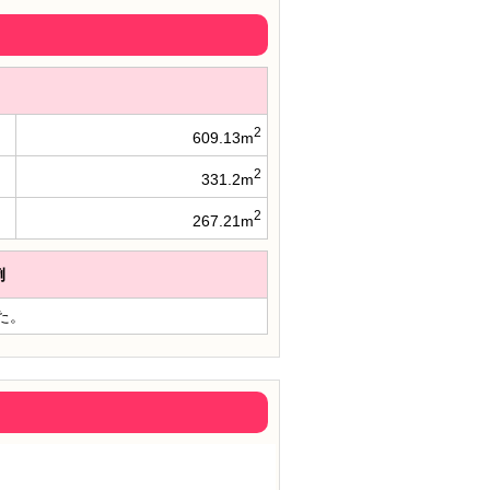
2
609.13m
2
331.2m
2
267.21m
例
た。