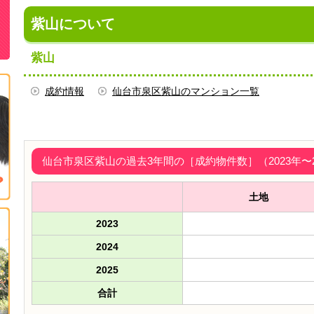
紫山について
紫山
成約情報
仙台市泉区紫山のマンション一覧
仙台市泉区紫山の過去3年間の［成約物件数］（2023年〜2
土地
2023
2024
2025
合計