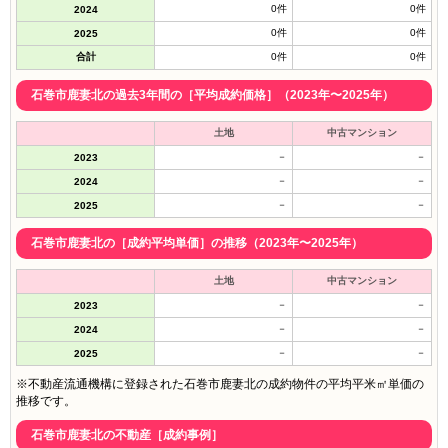
0件
0件
2024
0件
0件
2025
合計
0件
0件
石巻市鹿妻北の過去3年間の［平均成約価格］（2023年〜2025年）
土地
中古マンション
－
－
2023
－
－
2024
－
－
2025
石巻市鹿妻北の［成約平均単価］の推移（2023年〜2025年）
土地
中古マンション
－
－
2023
－
－
2024
－
－
2025
※不動産流通機構に登録された石巻市鹿妻北の成約物件の平均平米㎡単価の
推移です。
石巻市鹿妻北の不動産［成約事例］