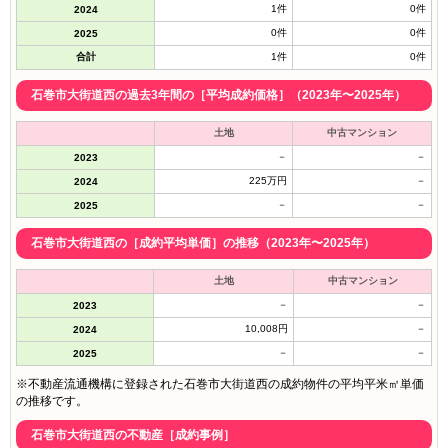
1件
0件
2024
0件
0件
2025
合計
1件
0件
石巻市大街道西の過去3年間の［平均成約価格］（2023年〜2025年）
土地
中古マンション
－
－
2023
225万円
－
2024
－
－
2025
石巻市大街道西の［成約平均単価］の推移（2023年〜2025年）
土地
中古マンション
－
－
2023
10,008円
－
2024
－
－
2025
※不動産流通機構に登録された石巻市大街道西の成約物件の平均平米㎡単価
の推移です。
石巻市大街道西の不動産［成約事例］