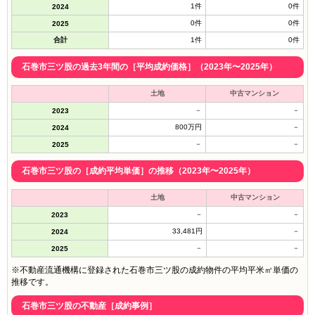
1件
0件
2024
0件
0件
2025
合計
1件
0件
石巻市三ツ股の過去3年間の［平均成約価格］（2023年〜2025年）
土地
中古マンション
－
－
2023
800万円
－
2024
－
－
2025
石巻市三ツ股の［成約平均単価］の推移（2023年〜2025年）
土地
中古マンション
－
－
2023
33,481円
－
2024
－
－
2025
※不動産流通機構に登録された石巻市三ツ股の成約物件の平均平米㎡単価の
推移です。
石巻市三ツ股の不動産［成約事例］