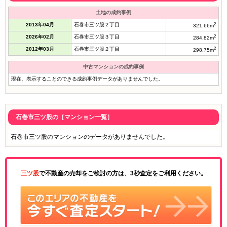
土地の成約事例
2013年04月
石巻市三ツ股２丁目
2
321.66m
2026年02月
石巻市三ツ股３丁目
2
284.82m
2012年03月
石巻市三ツ股２丁目
2
298.75m
中古マンションの成約事例
現在、表示することのできる成約事例データがありませんでした。
石巻市三ツ股の［マンション一覧］
石巻市三ツ股のマンションのデータがありませんでした。
三ツ股
で不動産の売却をご検討の方は、3秒査定をご利用ください。