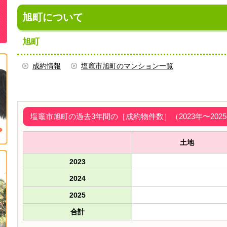
旭町について
旭町
成約情報
塩竈市旭町のマンション一覧
塩竈市旭町の過去3年間の［成約物件数］（2023年〜202
土地
2023
2024
2025
合計