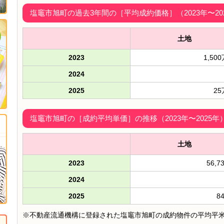
塩竈市旭町の過去3年間の［平均成約価格］（2023年〜20
土地
2023
1,50
2024
2025
2
塩竈市旭町の［成約平均単価］の推移（2023年〜2025年
土地
2023
56,7
2024
2025
8
※不動産流通機構に登録された塩竈市旭町の成約物件の平均平