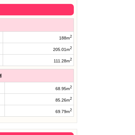
2
188m
2
205.01m
2
111.28m
例
2
68.95m
2
85.26m
2
69.79m