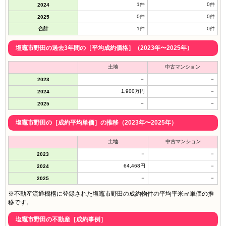
1件
0件
2024
0件
0件
2025
合計
1件
0件
塩竈市野田の過去3年間の［平均成約価格］（2023年〜2025年）
土地
中古マンション
－
－
2023
1,900万円
－
2024
－
－
2025
塩竈市野田の［成約平均単価］の推移（2023年〜2025年）
土地
中古マンション
－
－
2023
64,468円
－
2024
－
－
2025
※不動産流通機構に登録された塩竈市野田の成約物件の平均平米㎡単価の推
移です。
塩竈市野田の不動産［成約事例］