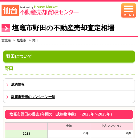
塩竈市野田の不動産売却査定相場
宮城県
塩竈市
野田
野田について
野田
成約情報
塩竈市野田のマンション一覧
塩竈市野田の過去3年間の［成約物件数］（2023年〜2025年）
土地
中古マンション
0件
0件
2023