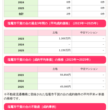
0件
0件
2024
1件
0件
2025
合計
2件
0件
塩竈市千賀の台の過去3年間の［平均成約価格］（2023年〜2025年）
土地
中古マンション
1,300万円
－
2023
－
－
2024
1,150万円
－
2025
塩竈市千賀の台の［成約平均単価］の推移（2023年〜2025年）
土地
中古マンション
55,854円
－
2023
－
－
2024
45,095円
－
2025
※不動産流通機構に登録された塩竈市千賀の台の成約物件の平均平米㎡単価
の推移です。
塩竈市千賀の台の不動産［成約事例］