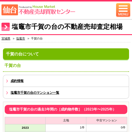
塩竈市千賀の台の不動産売却査定相場
宮城県
塩竈市
千賀の台
千賀の台について
千賀の台
成約情報
塩竈市千賀の台のマンション一覧
塩竈市千賀の台の過去3年間の［成約物件数］（2023年〜2025年）
土地
中古マンション
1件
0件
2023