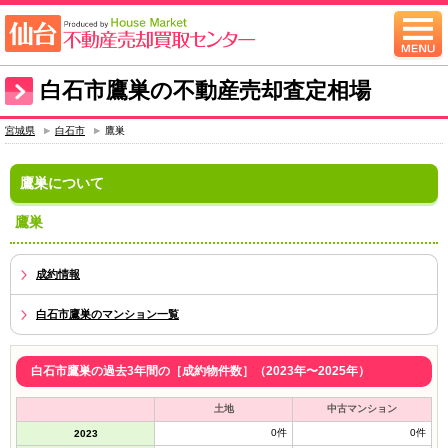
白石市鷹巣の不動産売却査定相場
宮城県
白石市
鷹巣
鷹巣について
鷹巣
成約情報
白石市鷹巣のマンション一覧
白石市鷹巣の過去3年間の［成約物件数］（2023年〜2025年）
土地
中古マンション
0件
0件
2023