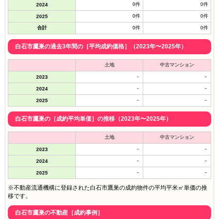
0件
0件
2024
0件
0件
2025
合計
0件
0件
白石市鷹巣の過去3年間の［平均成約価格］（2023年〜2025年）
土地
中古マンション
－
－
2023
－
－
2024
－
－
2025
白石市鷹巣の［成約平均単価］の推移（2023年〜2025年）
土地
中古マンション
－
－
2023
－
－
2024
－
－
2025
※不動産流通機構に登録された白石市鷹巣の成約物件の平均平米㎡単価の推
移です。
白石市鷹巣の不動産［成約事例］