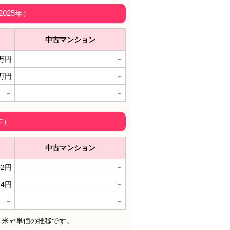
025年）
中古マンション
3万円
－
4万円
－
－
－
年）
中古マンション
92円
－
84円
－
－
－
平米㎡単価の推移です。