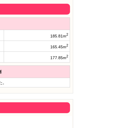
2
185.81m
2
165.45m
2
177.85m
例
た。