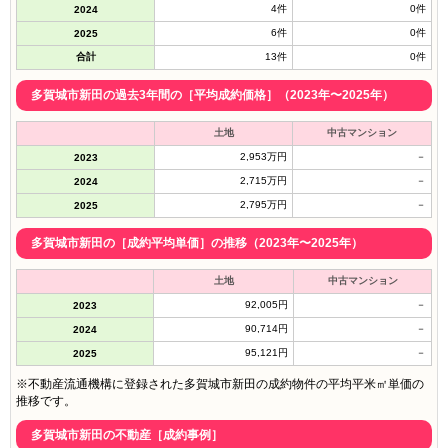
4件
0件
2024
6件
0件
2025
合計
13件
0件
多賀城市新田の過去3年間の［平均成約価格］（2023年〜2025年）
土地
中古マンション
2,953万円
－
2023
2,715万円
－
2024
2,795万円
－
2025
多賀城市新田の［成約平均単価］の推移（2023年〜2025年）
土地
中古マンション
92,005円
－
2023
90,714円
－
2024
95,121円
－
2025
※不動産流通機構に登録された多賀城市新田の成約物件の平均平米㎡単価の
推移です。
多賀城市新田の不動産［成約事例］