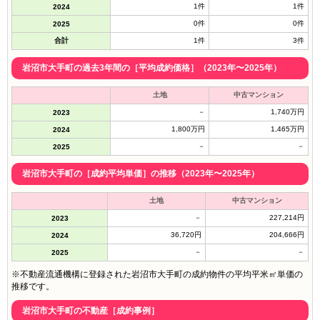
1件
1件
2024
0件
0件
2025
合計
1件
3件
岩沼市大手町の過去3年間の［平均成約価格］（2023年〜2025年）
土地
中古マンション
－
1,740万円
2023
1,800万円
1,465万円
2024
－
－
2025
岩沼市大手町の［成約平均単価］の推移（2023年〜2025年）
土地
中古マンション
－
227,214円
2023
36,720円
204,666円
2024
－
－
2025
※不動産流通機構に登録された岩沼市大手町の成約物件の平均平米㎡単価の
推移です。
岩沼市大手町の不動産［成約事例］