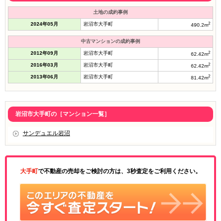
土地の成約事例
2024年05月
岩沼市大手町
2
490.2m
中古マンションの成約事例
2012年09月
岩沼市大手町
2
62.42m
2016年03月
岩沼市大手町
2
62.42m
2013年06月
岩沼市大手町
2
81.42m
岩沼市大手町の［マンション一覧］
サンデュエル岩沼
大手町
で不動産の売却をご検討の方は、3秒査定をご利用ください。