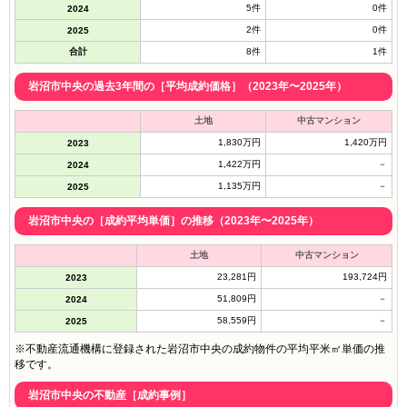
5件
0件
2024
2件
0件
2025
合計
8件
1件
岩沼市中央の過去3年間の［平均成約価格］（2023年〜2025年）
土地
中古マンション
1,830万円
1,420万円
2023
1,422万円
－
2024
1,135万円
－
2025
岩沼市中央の［成約平均単価］の推移（2023年〜2025年）
土地
中古マンション
23,281円
193,724円
2023
51,809円
－
2024
58,559円
－
2025
※不動産流通機構に登録された岩沼市中央の成約物件の平均平米㎡単価の推
移です。
岩沼市中央の不動産［成約事例］