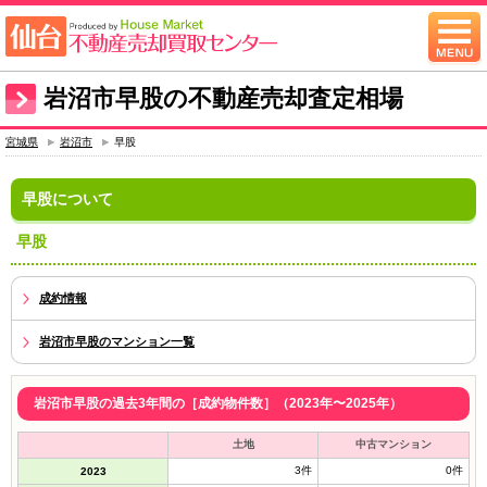
岩沼市早股の不動産売却査定相場
宮城県
岩沼市
早股
早股について
早股
成約情報
岩沼市早股のマンション一覧
岩沼市早股の過去3年間の［成約物件数］（2023年〜2025年）
土地
中古マンション
3件
0件
2023