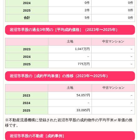
0件
0件
2024
2件
0件
2025
合計
5件
0件
岩沼市早股の過去3年間の［平均成約価格］（2023年〜2025年）
土地
中古マンション
1,047万円
－
2023
－
－
2024
775万円
－
2025
岩沼市早股の［成約平均単価］の推移（2023年〜2025年）
土地
中古マンション
54,057円
－
2023
－
－
2024
33,095円
－
2025
※不動産流通機構に登録された岩沼市早股の成約物件の平均平米㎡単価の推
移です。
岩沼市早股の不動産［成約事例］