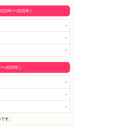
3年〜2025年）
－
－
－
〜2025年）
－
－
－
移です。