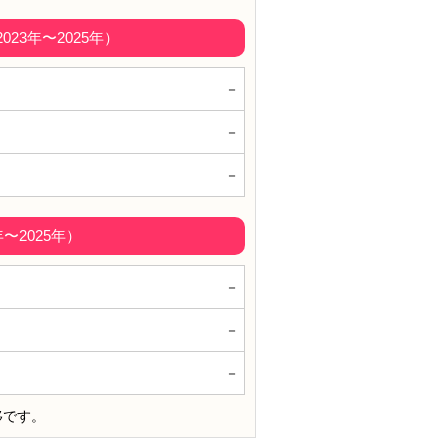
3年〜2025年）
－
－
－
〜2025年）
－
－
－
移です。