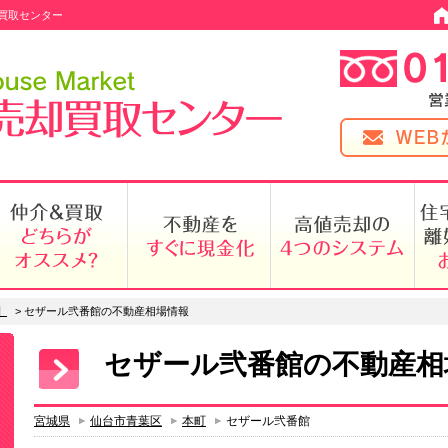
買取センター
】
>
セザール弐番館の不動産相場情報
セザール弐番館の不動産相
宮城県
仙台市青葉区
本町
セザール弐番館