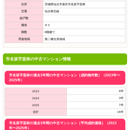
住所
宮城県仙台市泉区市名坂字堂林
交通
仙台南北線
総戸数
構造
ＲＣ
階数
8階建て
用途地域
第二種住居地域
市名坂字堂林の中古マンション情報
市名坂字堂林の過去3年間の中古マンション［成約物件数］（2023年〜
2025年）
6件
2023
3件
2024
7件
2025
合計
16件
市名坂字堂林の過去3年間の中古マンション［平均成約価格］（2023
年〜2025年）