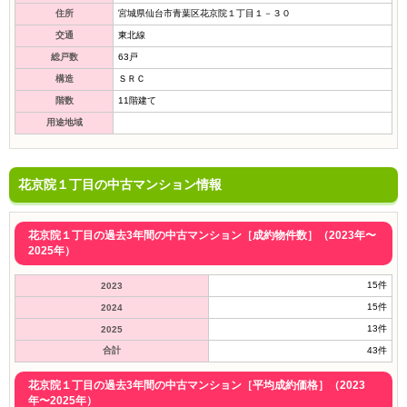
住所
宮城県仙台市青葉区花京院１丁目１－３０
交通
東北線
総戸数
63戸
構造
ＳＲＣ
階数
11階建て
用途地域
花京院１丁目の中古マンション情報
花京院１丁目の過去3年間の中古マンション［成約物件数］（2023年〜
2025年）
15件
2023
15件
2024
13件
2025
合計
43件
花京院１丁目の過去3年間の中古マンション［平均成約価格］（2023
年〜2025年）