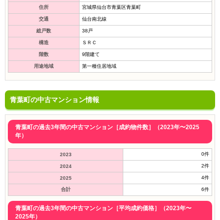
住所
宮城県仙台市青葉区青葉町
交通
仙台南北線
総戸数
38戸
構造
ＳＲＣ
階数
9階建て
用途地域
第一種住居地域
青葉町の中古マンション情報
青葉町の過去3年間の中古マンション［成約物件数］（2023年〜2025
年）
0件
2023
2件
2024
4件
2025
合計
6件
青葉町の過去3年間の中古マンション［平均成約価格］（2023年〜
2025年）