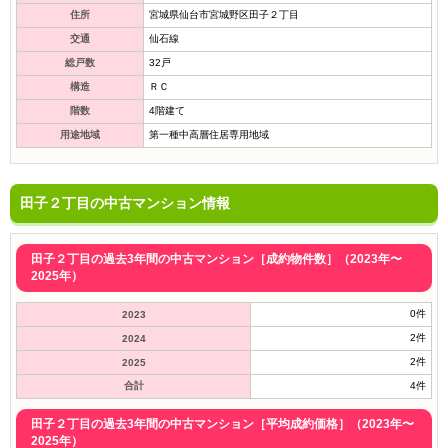
住所
宮城県仙台市宮城野区田子２丁目
交通
仙石線
総戸数
32戸
構造
ＲＣ
階数
4階建て
用途地域
第一種中高層住居専用地域
田子２丁目の中古マンション情報
田子２丁目の過去3年間の中古マンション［成約物件数］（2023年〜
2025年）
0件
2023
2件
2024
2件
2025
合計
4件
田子２丁目の過去3年間の中古マンション［平均成約価格］（2023年〜
2025年）